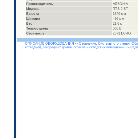
Производитель
ARBONIA
Модель
RTS-2 SF
Высота
1840 мм
Ширина
496 мм
Вес
21,6 кг
Теплоотдача
880 Вт
Стоимость
2672 EURO
ОПИСАНИЕ ОБОРУДОВАНИЯ
->
Отопление. Системы отопления. Обо
коттеджей, загородных домов, офисов и складских помещений.
->
Ради